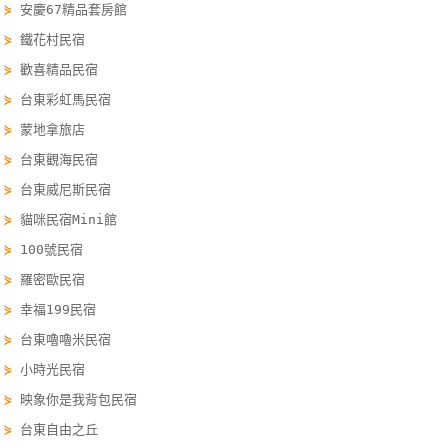
⋟
安慶67精品套房館
單
⋟
鐵花村民宿
管
理
⋟
歡喜精品民宿
⋟
台東彩虹馬民宿
⋟
蒙地拿旅店
會
⋟
台東觀海民宿
員
帳
⋟
台東威尼斯民宿
戶
⋟
貓咪民宿Mini館
⋟
100號民宿
客
⋟
羅密歐民宿
服
⋟
幸福199民宿
聯
⋟
台東嚕嚕米民宿
絡
⋟
小時光民宿
單
⋟
映象你是我背包民宿
⋟
台東自由之丘
Line