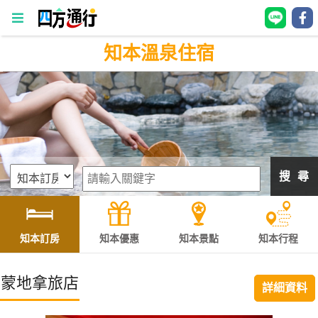
知本溫泉住宿
四
方
通
行
訂
房
搜 尋
台
灣
訂
知本訂房
知本優惠
知本景點
知本行程
房
蒙地拿旅店
詳細資料
直接跟飯店訂房
HOT