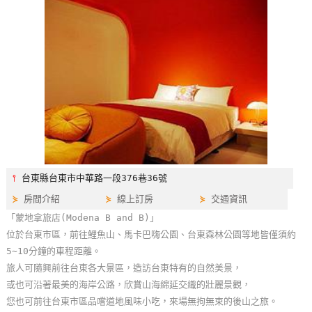
特
色
民
宿
全
球
租
車
⫯
台東縣台東市中華路一段376巷36號
⋟
房間介紹
⋟
線上訂房
⋟
交通資訊
網
「蒙地拿旅店(Modena B and B)」
紅
位於台東市區，前往鯉魚山、馬卡巴嗨公園、台東森林公園等地皆僅須約
帶
5~10分鐘的車程距離。
你
旅人可隨興前往台東各大景區，造訪台東特有的自然美景，
玩
或也可沿著最美的海岸公路，欣賞山海綿延交織的壯麗景觀，
您也可前往台東市區品嚐道地風味小吃，來場無拘無束的後山之旅。