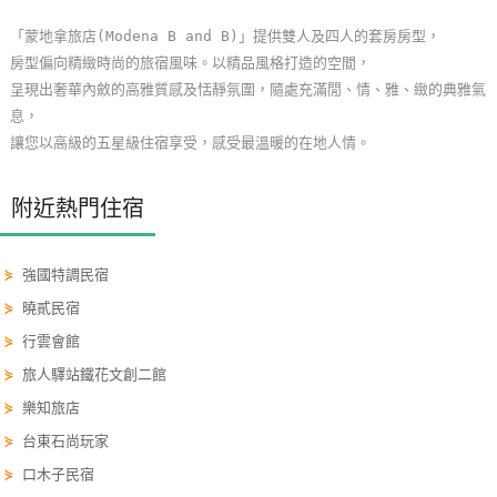
玩
「蒙地拿旅店(Modena B and B)」提供雙人及四人的套房房型，
樂
房型偏向精緻時尚的旅宿風味。以精品風格打造的空間，
地
呈現出奢華內斂的高雅質感及恬靜氛圍，隨處充滿閒、情、雅、緻的典雅氣
圖
息，
讓您以高級的五星級住宿享受，感受最溫暖的在地人情。
顧
客
附近熱門住宿
服
務
⋟
強國特調民宿
⋟
曉貳民宿
顧
客
⋟
行雲會館
滿
⋟
旅人驛站鐵花文創二館
意
⋟
樂知旅店
度
⋟
台東石尚玩家
⋟
口木子民宿
訂