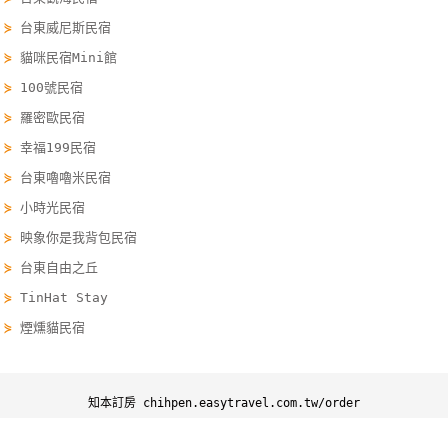
線
⋟
台東威尼斯民宿
上
⋟
貓咪民宿Mini館
客
⋟
100號民宿
服
⋟
羅密歐民宿
⋟
幸福199民宿
紅
⋟
台東嚕嚕米民宿
利
⋟
小時光民宿
查
詢
⋟
映象你是我背包民宿
⋟
台東自由之丘
⋟
TinHat Stay
訂
房
⋟
煙燻貓民宿
Q&A
知本訂房 chihpen.easytravel.com.tw/order
國
知本訂房
知本優惠
知本景點
知本行程
旅