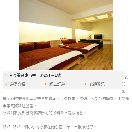
特
色
民
宿
全
球
租
車
⫯
台東縣台東市中正路251巷1號
老
⋟
房間介紹
⋟
線上訂房
⋟
交通資訊
闆
網
娘
紅
是個愛吃美食也享受美食的饕客，長久以來，吃遍了大部分的簡餐，由於是
帶
專業的飲料經營者，
你
所以對於大部分簡餐店所附的飲料並不是很滿意。
玩
所以…所以一個小小的心願在她心裡一年一年慢慢成形。