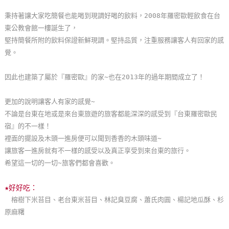
玩
秉持著讓大家吃簡餐也能喝到現調好喝的飲料，2008年羅密歐輕飲食在台
樂
東公教會館一樓誕生了，
地
堅持簡餐所附的飲料保證新鮮現調。堅持品質，注重服務讓客人有回家的感
圖
覺。
顧
因此也建築了屬於『羅密歐』的家~也在2013年的過年期間成立了！
客
服
更加的說明讓客人有家的感覺~
務
不論是台東在地或是來台東旅遊的旅客都能深深的感受到『台東羅密歐民
宿』的不一樣！
裡面的擺設及木頭一進房便可以聞到香香的木頭味道~
顧
讓旅客一進房就有不一樣的感受以及真正享受到來台東的旅行。
客
希望這一切的一切~旅客們都會喜歡。
滿
意
★好好吃：
度
榕樹下米苔目、老台東米苔目、林記臭豆腐、蕭氏肉圓、楊記地瓜酥、杉
原麻糬
訂