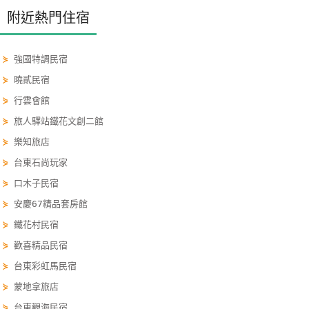
單
附近熱門住宿
管
理
⋟
強國特調民宿
⋟
曉貳民宿
會
⋟
行雲會館
員
⋟
旅人驛站鐵花文創二館
帳
⋟
樂知旅店
戶
⋟
台東石尚玩家
⋟
口木子民宿
客
⋟
安慶67精品套房館
服
⋟
鐵花村民宿
聯
絡
⋟
歡喜精品民宿
單
⋟
台東彩虹馬民宿
⋟
蒙地拿旅店
Line
⋟
台東觀海民宿