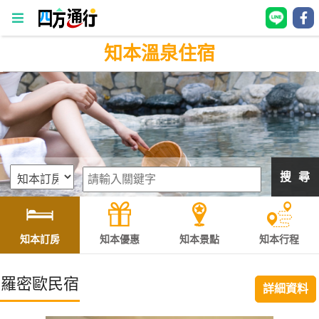
知本溫泉住宿
四
方
通
行
訂
房
搜 尋
台
灣
訂
知本訂房
知本優惠
知本景點
知本行程
房
羅密歐民宿
詳細資料
直接跟飯店訂房
HOT