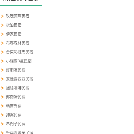
卡
訂
⋟
玫瑰願瑾民宿
房
⋟
夜泊民宿
⋟
伊家民宿
請
⋟
布客森林民宿
款
⋟
台東彩虹馬民宿
收
⋟
小貓兩3隻民宿
據
⋟
好朋友民宿
合
⋟
安達露西亞民宿
作
⋟
旭緣咖啡民宿
提
⋟
邦喬諾民宿
案
⋟
瑪吉外宿
⋟
狗窩民宿
飯
⋟
串門子民宿
店
合
⋟
千季青菁華民宿