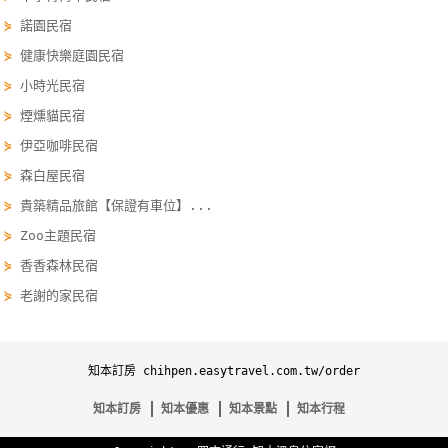
作
⋟
諾園民宿
⋟
健康快樂庭園民宿
⋟
小時光民宿
廠
商
⋟
煙燻貓民宿
合
⋟
伊亞咖啡民宿
作
⋟
森白屋民宿
⋟
貴築精品旅館【保證有車位】...
旅
⋟
Zoo主題民宿
伴
⋟
香香森林民宿
計
⋟
老謝的家民宿
劃
商
知本訂房 chihpen.easytravel.com.tw/order
品
知本訂房
知本優惠
知本景點
知本行程
宣
傳