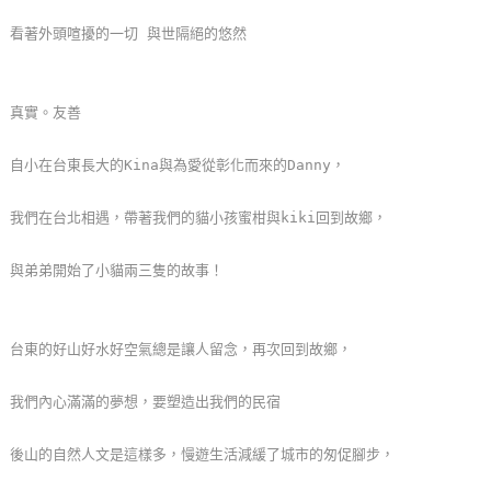
玩
看著外頭喧擾的一切 與世隔絕的悠然
樂
地
圖
真實。友善
顧
自小在台東長大的Kina與為愛從彰化而來的Danny，
客
服
我們在台北相遇，帶著我們的貓小孩蜜柑與kiki回到故鄉，
務
與弟弟開始了小貓兩三隻的故事！
顧
客
台東的好山好水好空氣總是讓人留念，再次回到故鄉，
滿
意
我們內心滿滿的夢想，要塑造出我們的民宿
度
後山的自然人文是這樣多，慢遊生活減緩了城市的匆促腳步，
訂