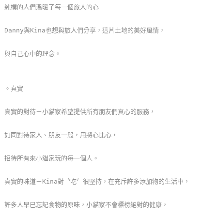
純樸的人們溫暖了每一個旅人的心
單
管
Danny與Kina也想與旅人們分享，這片土地的美好風情，
理
與自己心中的理念。
會
員
。真實
帳
戶
真實的對待－小貓家希望提供所有朋友們真心的服務，
如同對待家人、朋友一般，用將心比心，
客
服
招待所有來小貓家玩的每一個人。
聯
絡
真實的味道－Kina對〝吃〞很堅持，在充斥許多添加物的生活中，
單
許多人早已忘記食物的原味，小貓家不會標榜絕對的健康，
Line