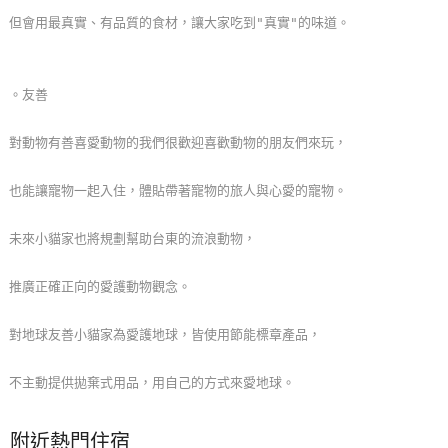
線
但會用最真實、有品質的食材，讓大家吃到"真實"的味道。
上
客
服
。友善
對動物有善喜愛動物的我們很歡迎喜歡動物的朋友們來玩，
紅
利
也能讓寵物一起入住，體貼帶著寵物的旅人與心愛的寵物。
查
詢
未來小貓家也將規劃幫助台東的流浪動物，
推廣正確正向的愛護動物觀念。
訂
房
對地球友善小貓家為愛護地球，皆使用節能標章產品，
Q&A
不主動提供拋棄式用品，用自己的方式來愛地球。
國
附近熱門住宿
旅