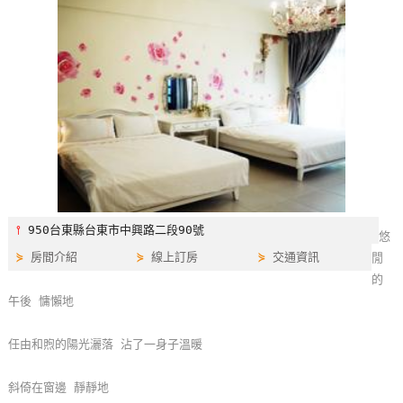
特
色
民
宿
全
球
租
車
⫯
950台東縣台東市中興路二段90號
悠
⋟
房間介紹
⋟
線上訂房
⋟
交通資訊
閒
網
的
紅
午後 慵懶地
帶
你
任由和煦的陽光灑落 沾了一身子溫暖
玩
斜倚在窗邊 靜靜地