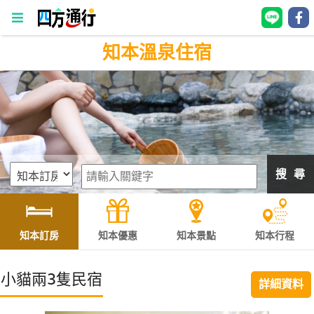
知本溫泉住宿
四
方
通
行
訂
房
搜 尋
台
灣
訂
知本訂房
知本優惠
知本景點
知本行程
房
小貓兩3隻民宿
詳細資料
直接跟飯店訂房
HOT