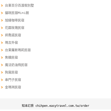
線
⋟
台東百分百渡假別墅
上
⋟
貓咪民宿Mini館
客
⋟
旭緣咖啡民宿
服
⋟
花園玫瑰民宿
⋟
邦喬諾民宿
紅
⋟
瑪吉外宿
利
⋟
台東蘿斯瑪莉民宿
查
⋟
焦糖民宿
詢
⋟
魔法奶油飛民宿
⋟
狗窩民宿
訂
⋟
串門子民宿
房
Q&A
⋟
金瑪琍民宿
國
知本訂房 chihpen.easytravel.com.tw/order
旅