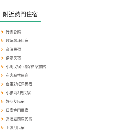
單
管
附近熱門住宿
理
⋟
行雲會館
會
⋟
玫瑰願瑾民宿
員
⋟
夜泊民宿
帳
⋟
伊家民宿
戶
⋟
小馬民宿(環保標章旅館)
⋟
布客森林民宿
客
⋟
台東彩虹馬民宿
服
⋟
小貓兩3隻民宿
聯
⋟
好朋友民宿
絡
單
⋟
日富金門民宿
⋟
安達露西亞民宿
⋟
上弦月民宿
Line