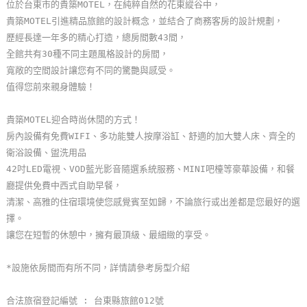
位於台東市的貴築MOTEL，在純粹自然的花東縱谷中，
玩
貴築MOTEL引進精品旅館的設計概念，並結合了商務客房的設計規劃，
樂
歷經長達一年多的精心打造，總房間數43間，
地
全館共有30種不同主題風格設計的房間，
圖
寬敞的空間設計讓您有不同的驚艷與感受。
值得您前來親身體驗！
顧
客
貴築MOTEL迎合時尚休閒的方式！
服
房內設備有免費WIFI、多功能雙人按摩浴缸、舒適的加大雙人床、齊全的
務
衛浴設備、盥洗用品
42吋LED電視、VOD藍光影音隨選系統服務、MINI吧檯等豪華設備，和餐
廳提供免費中西式自助早餐，
顧
清潔、高雅的住宿環境使您感覺賓至如歸，不論旅行或出差都是您最好的選
客
擇。
滿
讓您在短暫的休憩中，擁有最頂級、最細緻的享受。
意
度
*設施依房間而有所不同，詳情請參考房型介紹
合法旅宿登記編號 : 台東縣旅館012號
訂