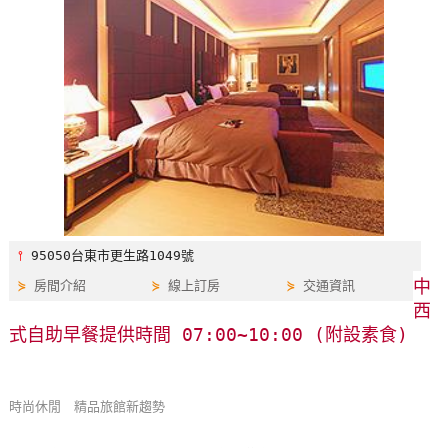
特
色
民
宿
全
球
租
車
⫯
95050台東市更生路1049號
中
⋟
房間介紹
⋟
線上訂房
⋟
交通資訊
網
西
紅
式自助早餐提供時間 07:00~10:00 (附設素食)
帶
你
玩
時尚休閒 精品旅館新趨勢