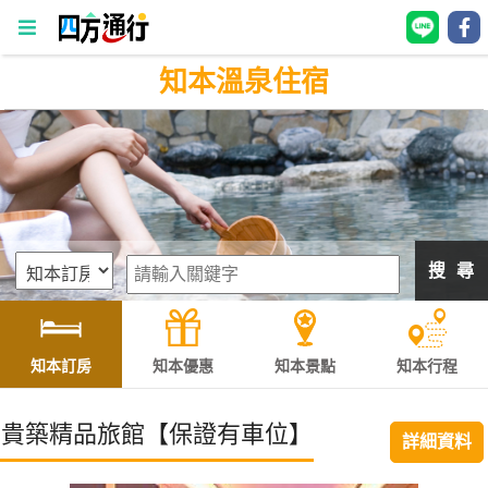
知本溫泉住宿
四
方
通
行
訂
房
搜 尋
台
灣
訂
知本訂房
知本優惠
知本景點
知本行程
房
貴築精品旅館【保證有車位】
詳細資料
直接跟飯店訂房
HOT