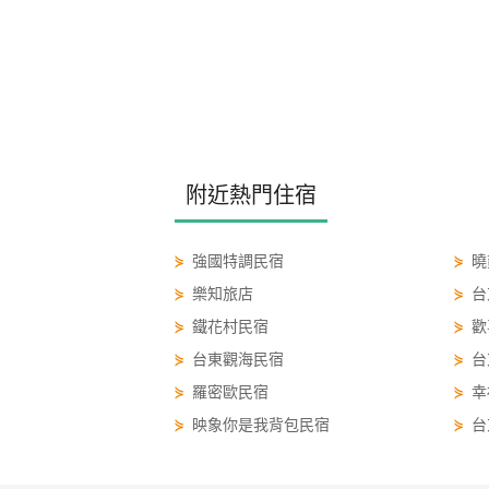
附近熱門住宿
⋟
強國特調民宿
⋟
曉
⋟
樂知旅店
⋟
台
⋟
鐵花村民宿
⋟
歡
⋟
台東觀海民宿
⋟
台
⋟
羅密歐民宿
⋟
幸
⋟
映象你是我背包民宿
⋟
台