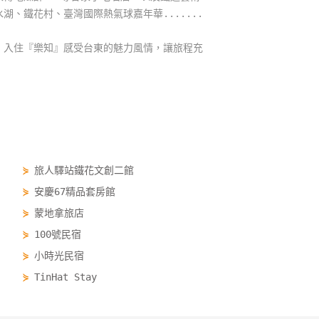
、鐵花村、臺灣國際熱氣球嘉年華.......
，入住『樂知』感受台東的魅力風情，讓旅程充
⋟
旅人驛站鐵花文創二館
⋟
安慶67精品套房館
⋟
蒙地拿旅店
⋟
100號民宿
⋟
小時光民宿
⋟
TinHat Stay