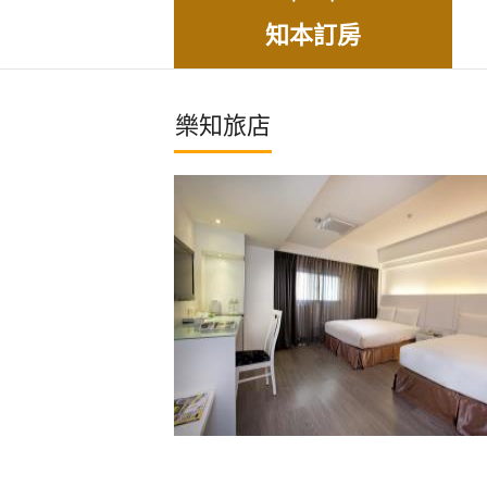
知本訂房
樂知旅店