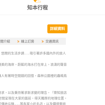
知本行程
詳細資料
房間介紹
⋟
線上訂房
⋟
交通資訊
悠閒的生活步調...吸引著許多國內外的旅人
優美的海岸，蔚藍的海水打在岸上，浪濤的聲音
讓人有著時空間錯的回憶，森林公園裡的蟲鳴鳥
！
需求，以及秉持著求新求變的理念，『樂知旅店
居住空間呈現在大家的面前，得天獨厚的地理位置，
傳地瓜酥...等各家小吃名店，以及鐵道藝術