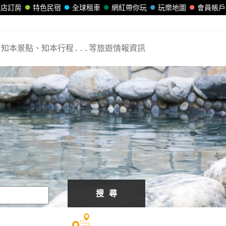
飯店訂房
特色民宿
全球租車
網紅帶你玩
玩樂地圖
會員帳戶
知本景點、知本行程...等旅遊情報資訊
搜 尋