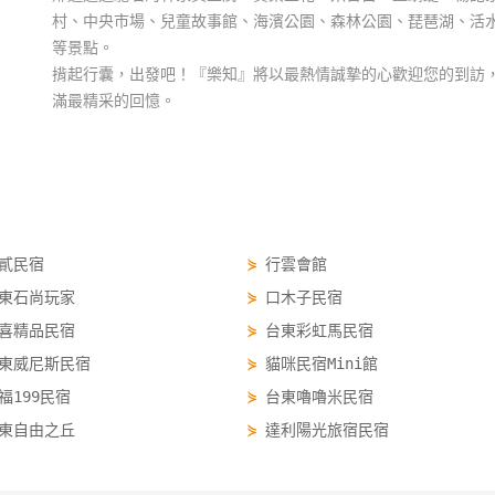
村、中央市場、兒童故事館、海濱公園、森林公園、琵琶湖、活水湖
等景點。
揹起行囊，出發吧！『樂知』將以最熱情誠摯的心歡迎您的到訪
滿最精采的回憶。
貳民宿
⋟
行雲會館
東石尚玩家
⋟
口木子民宿
喜精品民宿
⋟
台東彩虹馬民宿
東威尼斯民宿
⋟
貓咪民宿Mini館
福199民宿
⋟
台東嚕嚕米民宿
東自由之丘
⋟
達利陽光旅宿民宿