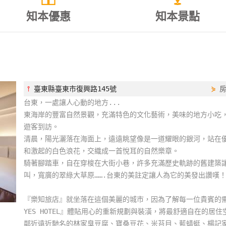
知本優惠
知本景點
⫯
臺東縣臺東市復興路145號
⋟
台東，一處讓人心動的地方...
東海岸的豐富自然景觀，充滿特色的文化藝術，美味的地方小吃，
遊客到訪。
清晨，陽光灑落在海面上，遠遠眺望像是一道耀眼的銀河，站在
和激起的白色浪花，交織成一首悅耳的自然樂章。
騎著腳踏車，自在穿梭在大街小巷，許多充滿歷史軌跡的舊建築
叫，寬廣的翠綠大草原…….台東的美註定讓人為它的美發出讚嘆
『樂知旅店』就坐落在這個美麗的城市，因為了解每一位貴賓的
YES HOTEL』體貼用心的重新規劃與裝潢，將最舒適自在的
鄰近遠近馳名的林家臭豆腐、寶桑豆花、米苔目、藍蜻蜓、楊記家